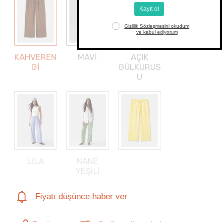
KAHVEREN
MAVİ
AÇIK
Gİ
GÜLKURUS
U
LİLA
NANE
YEŞİLİ
Fiyatı düşünce haber ver