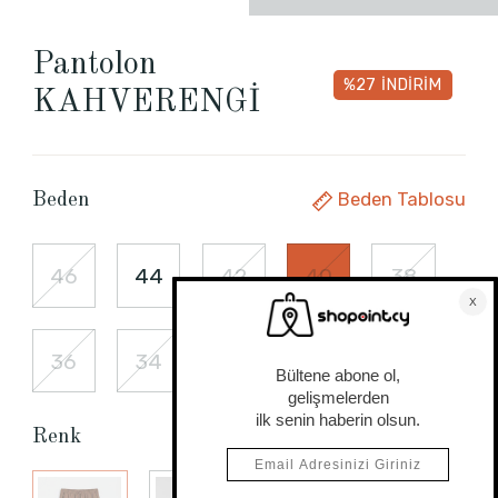
Pantolon
%27
İNDİRİM
KAHVERENGİ
Beden Tablosu
Beden
46
44
42
40
38
36
34
Renk