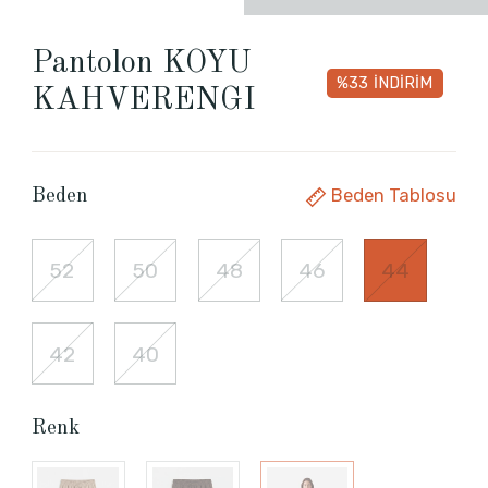
Pantolon KOYU
%33
İNDİRİM
KAHVERENGI
Beden Tablosu
Beden
52
50
48
46
44
42
40
Renk