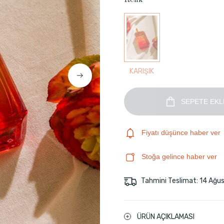
Renk
KARIŞIK
SEPETE EKL
Fiyatı düşünce haber ver
Stoğa gelince haber ver
Tahmini Teslimat: 14 Ağu
ÜRÜN AÇIKLAMASI