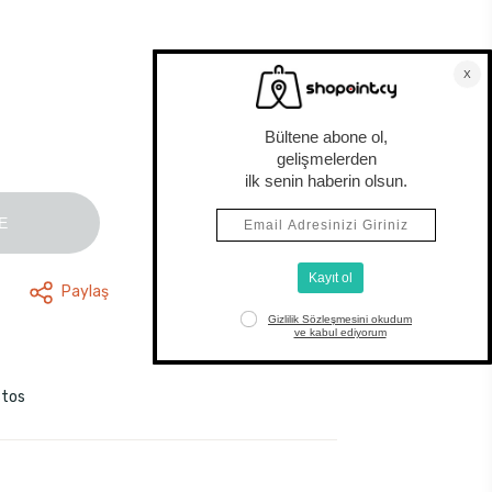
E
Paylaş
stos