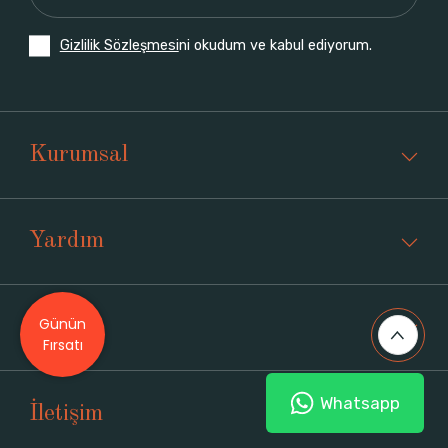
Gizlilik Sözleşmesi
ni okudum ve kabul ediyorum.
Kurumsal
Yardım
Günün
Üyelik
Fırsatı
Whatsapp
İletişim