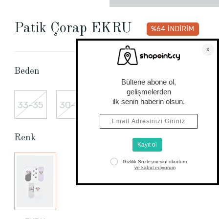
Patik Çorap EKRU
%64
İNDİRİM
Beden Tablosu
Beden
33-35
30-32
27-29
36-38
Renk