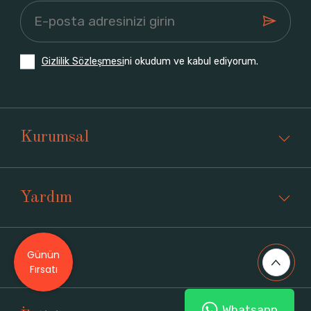
Gizlilik Sözleşmesi
ni okudum ve kabul ediyorum.
Kurumsal
Yardım
Günün
Üyelik
Fırsatı
Whatsapp