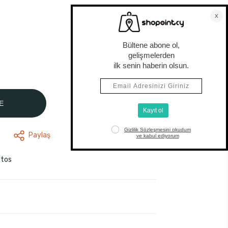
E
Paylaş
stos