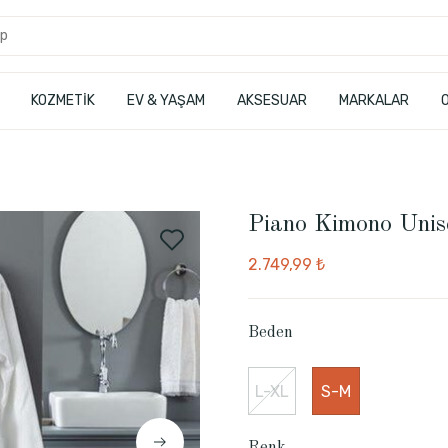
KOZMETİK
EV & YAŞAM
AKSESUAR
MARKALAR
Piano Kimono Unis
2.749,99 ₺
Beden
L-XL
S-M