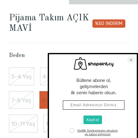
Pijama Takım AÇIK
%50
İNDİRİM
MAVİ
Beden Tablosu
Beden
3-4 Yaş
4-5 Yaş
5-6 Yaş
6-7 Yaş
7-8 Yaş
8-9 Yaş
9-10 Yaş
10-11 Yaş
11-12 Yaş
12-13 Yaş