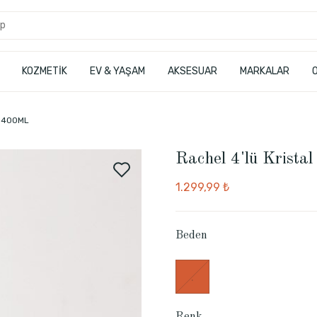
KOZMETİK
EV & YAŞAM
AKSESUAR
MARKALAR
 - 400ML
Rachel 4'lü Krista
1.299,99 ₺
Beden
.