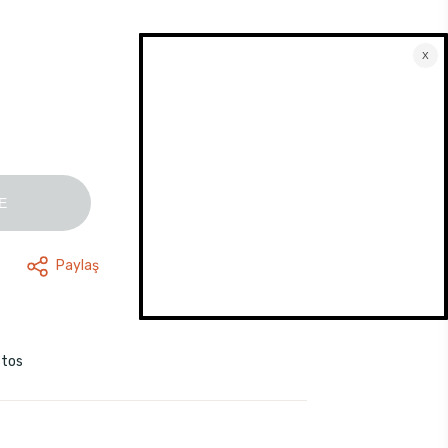
E
Paylaş
stos