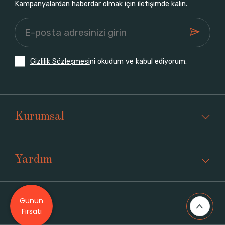
Kampanyalardan haberdar olmak için iletişimde kalın.
Gizlilik Sözleşmesi
ni okudum ve kabul ediyorum.
Kurumsal
Yardım
Günün
Üyelik
Fırsatı