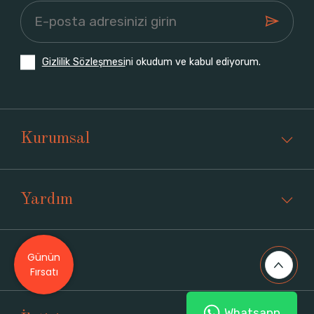
Gizlilik Sözleşmesi
ni okudum ve kabul ediyorum.
Kurumsal
Yardım
Günün
Üyelik
Fırsatı
Whatsapp