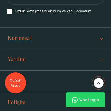
Gizlilik Sözleşmesi
ni okudum ve kabul ediyorum.
Kurumsal
Yardım
Günün
Üyelik
Fırsatı
Whatsapp
İletişim