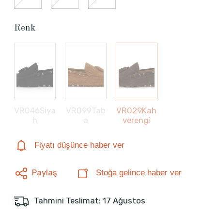
Renk
VR046Siya
VR099Tab
VR029Kah
h
a
verengi
Fiyatı düşünce haber ver
Paylaş
Stoğa gelince haber ver
Tahmini Teslimat: 17 Ağustos