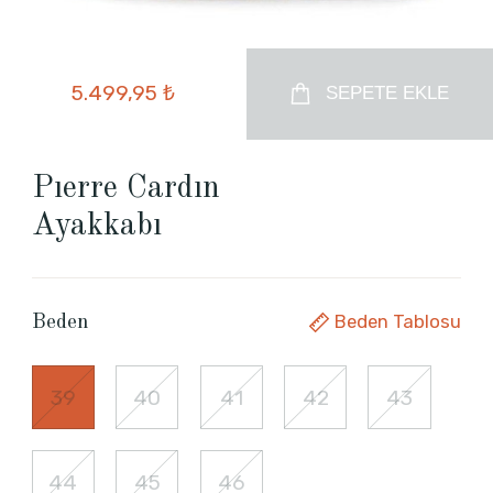
5.499,95 ₺
SEPETE EKLE
Pıerre Cardın
Ayakkabı
Beden Tablosu
Beden
39
40
41
42
43
44
45
46