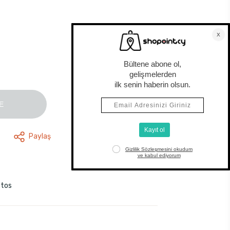
E
Paylaş
stos