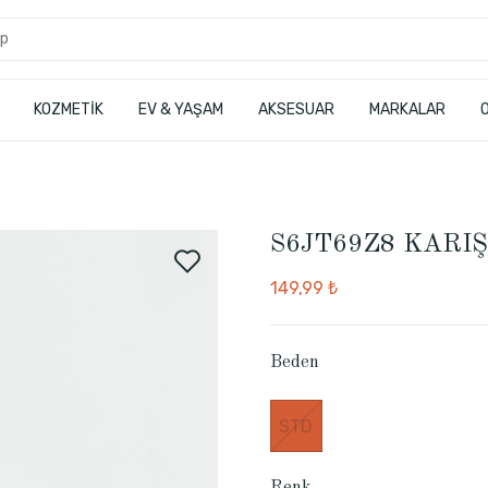
KOZMETİK
EV & YAŞAM
AKSESUAR
MARKALAR
S6JT69Z8 KARIŞ
149,99 ₺
Beden
STD