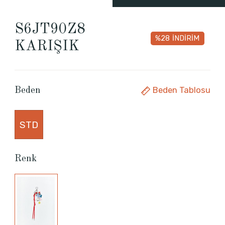
S6JT90Z8
%28
İNDİRİM
KARIŞIK
Beden Tablosu
Beden
STD
Renk