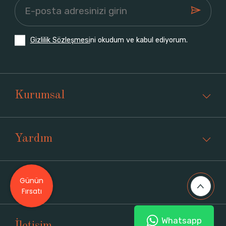
Gizlilik Sözleşmesi
ni okudum ve kabul ediyorum.
Kurumsal
Yardım
Günün
Üyelik
Fırsatı
Whatsapp