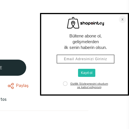
E
Paylaş
stos