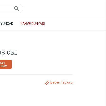
OYUNCAK
KAHVE DÜNYASI
ÜŞ GRİ
%24
DİRİM
Beden Tablosu