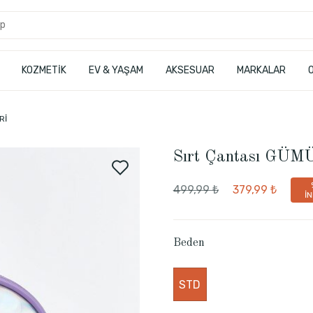
KOZMETİK
EV & YAŞAM
AKSESUAR
MARKALAR
Rİ
Sırt Çantası GÜM
499,99 ₺
379,99 ₺
İN
Beden
STD