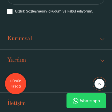
Gizlilik Sözleşmesi
ni okudum ve kabul ediyorum.
Kurumsal
Yardım
Günün
Üyelik
Fırsatı
Whatsapp
İletişim