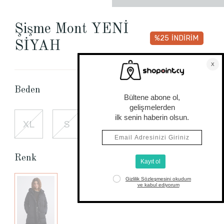
Şişme Mont YENİ
%25
İNDİRİM
SİYAH
Beden Tablosu
Beden
XL
S
M
L
XS
Renk