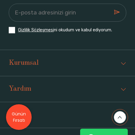
Gizlilik Sözleşmesi
ni okudum ve kabul ediyorum.
Kurumsal
Yardım
Günün
Üyelik
Fırsatı