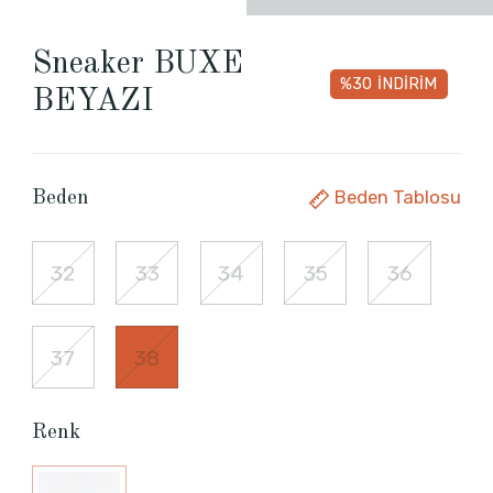
Sneaker BUXE
%30
İNDİRİM
BEYAZI
Beden Tablosu
Beden
32
33
34
35
36
37
38
Renk