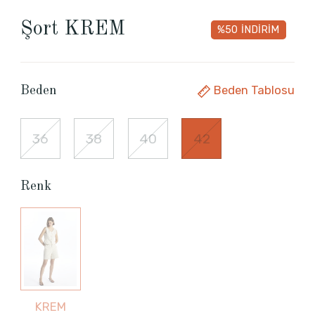
Şort KREM
%50
İNDİRİM
Beden Tablosu
Beden
36
38
40
42
Renk
KREM