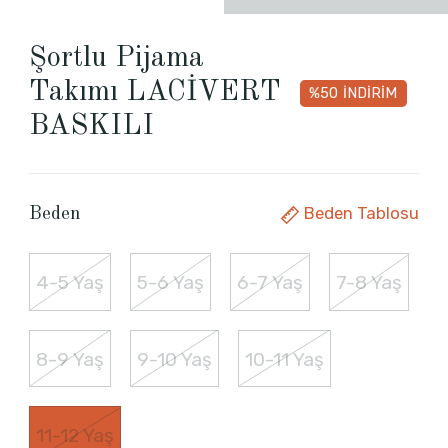
Şortlu Pijama
Takımı LACİVERT
%50
İNDİRİM
BASKILI
Beden Tablosu
Beden
4-5 Yaş
5-6 Yaş
6-7 Yaş
7-8 Yaş
8-9 Yaş
9-10 Yaş
10-11 Yaş
11-12 Yaş