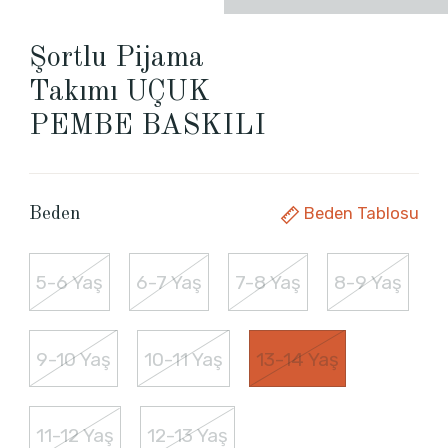
Şortlu Pijama
Takımı UÇUK
PEMBE BASKILI
Beden Tablosu
Beden
5-6 Yaş
6-7 Yaş
7-8 Yaş
8-9 Yaş
9-10 Yaş
10-11 Yaş
13-14 Yaş
11-12 Yaş
12-13 Yaş