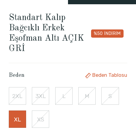
Standart Kalıp
Bağcıklı Erkek
%50
İNDİRİM
Eşofman Altı AÇIK
GRİ
Beden Tablosu
Beden
2XL
3XL
L
M
S
XL
XS