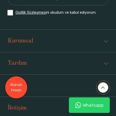
Gizlilik Sözleşmesi
ni okudum ve kabul ediyorum.
Kurumsal
Yardım
Günün
Üyelik
Fırsatı
Whatsapp
İletişim