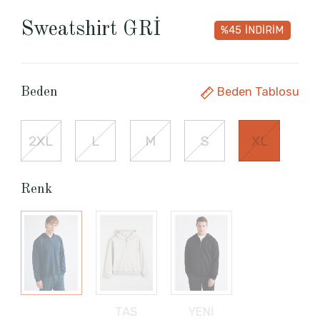
Sweatshirt GRİ
%45
İNDİRİM
Beden Tablosu
Beden
2XL
L
M
S
XL
Renk
TAS
YENİ