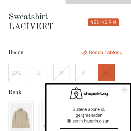
Sweatshirt
%35
İNDİRİM
LACİVERT
Beden Tablosu
Beden
2XL
L
M
S
XL
Renk