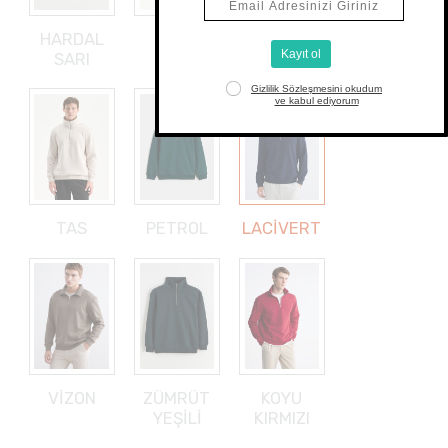
HARDAL
YENİ
SARI
SİYAH
TAS
PETROL
LACİVERT
VİZON
ZÜMRÜT
KOYU
YEŞİLİ
KIRMIZI