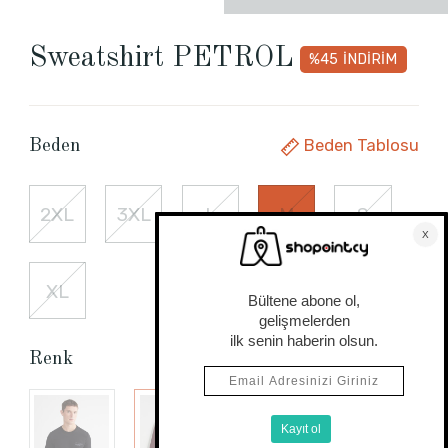
Sweatshirt PETROL
%45
İNDİRİM
Beden Tablosu
Beden
2XL
3XL
L
M
S
XL
Renk