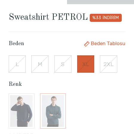
Sweatshirt PETROL
%33
İNDİRİM
Beden Tablosu
Beden
L
M
S
XL
2XL
Renk