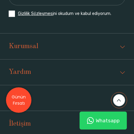
Gizlilik Sözleşmesi
ni okudum ve kabul ediyorum.
Kurumsal
Yardım
Günün
Üyelik
Fırsatı
Whatsapp
İletişim