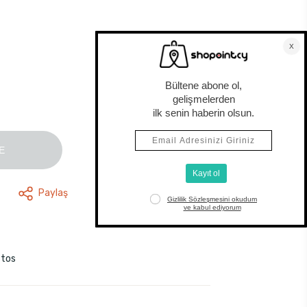
E
Paylaş
stos