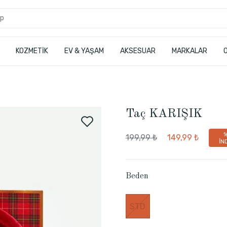
KOZMETİK
EV & YAŞAM
AKSESUAR
MARKALAR
Taç KARIŞIK
199,99 ₺
149,99 ₺
İN
Beden
STD