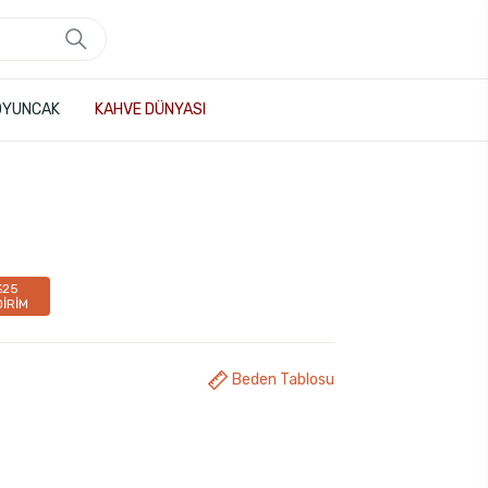
OYUNCAK
KAHVE DÜNYASI
%25
DİRİM
Beden Tablosu