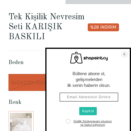
Tek Kişilik Nevresim
Seti KARIŞIK
%28
İNDİRİM
BASKILI
Beden Tablosu
Beden
160X220+50X70
Renk