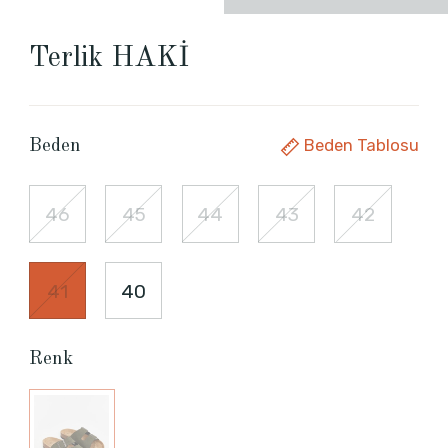
Terlik HAKİ
Beden Tablosu
Beden
46
45
44
43
42
41
40
Renk