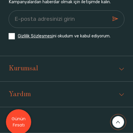
Kampanyalardan haberdar olmak için iletişimde kalın.
Gizlilik Sözleşmesi
ni okudum ve kabul ediyorum.
Kurumsal
Yardım
Günün
Üyelik
Fırsatı