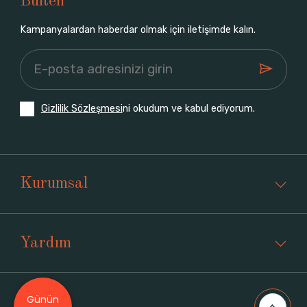
Bülten
Kampanyalardan haberdar olmak için iletişimde kalın.
Gizlilik Sözleşmesi
ni okudum ve kabul ediyorum.
Kurumsal
Yardım
Günün
Üyelik