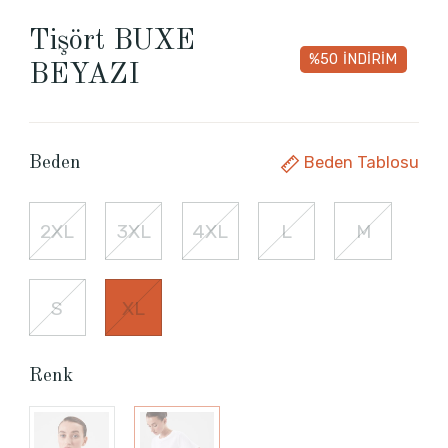
Tişört BUXE
%50
İNDİRİM
BEYAZI
Beden Tablosu
Beden
2XL
3XL
4XL
L
M
S
XL
Renk