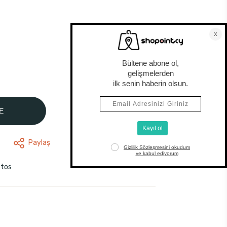
E
Paylaş
stos