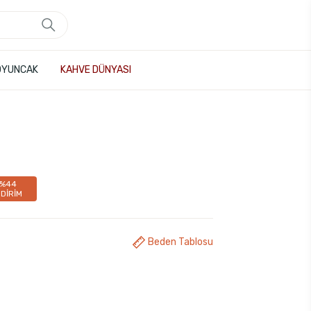
OYUNCAK
KAHVE DÜNYASI
%44
NDİRİM
Beden Tablosu