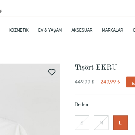
KOZMETİK
EV & YAŞAM
AKSESUAR
MARKALAR
Tişört EKRU
449,99 ₺
249,99 ₺
İ
Beden
S
M
L