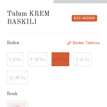
Tulum KREM
%33
İNDİRİM
BASKILI
Beden Tablosu
Beden
1-3 Ay
9-12 Ay
6-9 Ay
3-6 Ay
12-18 Ay
Renk