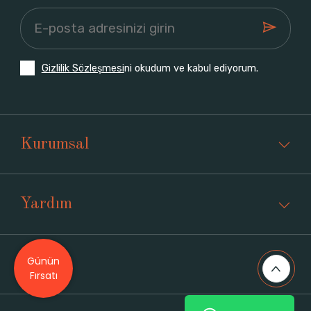
Gizlilik Sözleşmesi
ni okudum ve kabul ediyorum.
Kurumsal
Yardım
Günün
Üyelik
Fırsatı