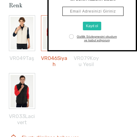
Renk
VR049Taş
VR046Siya
VR079Koy
h
u Yesil
VR033Laci
vert