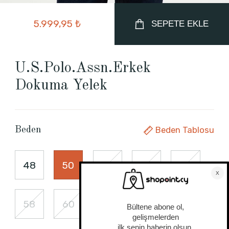
5.999,95 ₺
SEPETE EKLE
U.S.Polo.Assn.Erkek
Dokuma Yelek
Beden Tablosu
Beden
48
50
52
54
56
58
60