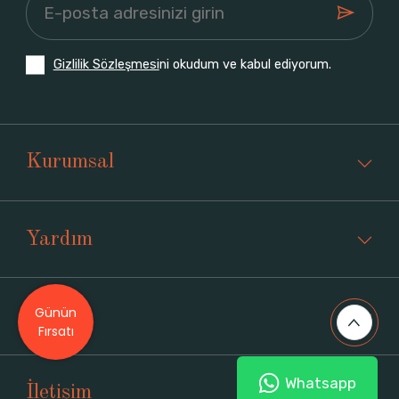
Gizlilik Sözleşmesi
ni okudum ve kabul ediyorum.
Kurumsal
Yardım
Günün
Üyelik
Fırsatı
Whatsapp
İletişim