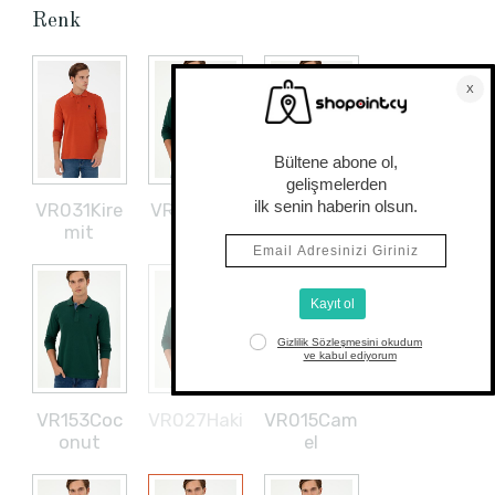
Renk
VR031Kire
VR049Taş
VR079Koy
mit
u Yesil
VR153Coc
VR027Haki
VR015Cam
onut
el