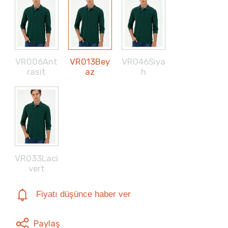
VR006Ant
VR013Bey
VR046Siya
rasit
az
h
VR033Laci
vert
Fiyatı düşünce haber ver
Paylaş