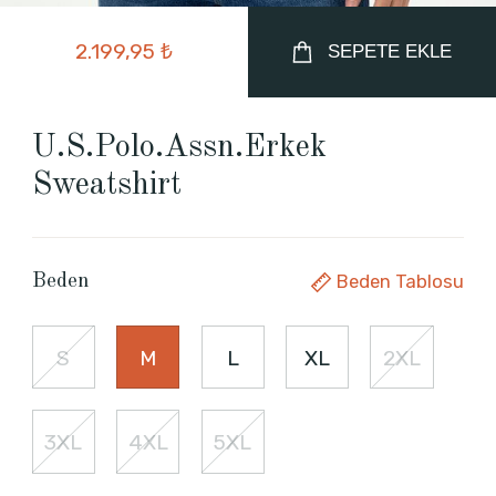
2.199,95 ₺
SEPETE EKLE
U.S.Polo.Assn.Erkek
Sweatshirt
Beden Tablosu
Beden
S
M
L
XL
2XL
3XL
4XL
5XL