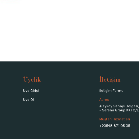
Üyelik
İletişim
Üye Girişi
İletişim Formu
Üye Ol
Adres
Alayköy Sanayi Bölgesi,
– Serena Group KKTC/L
Müşteri Hizmetleri
+90548 871 05 05