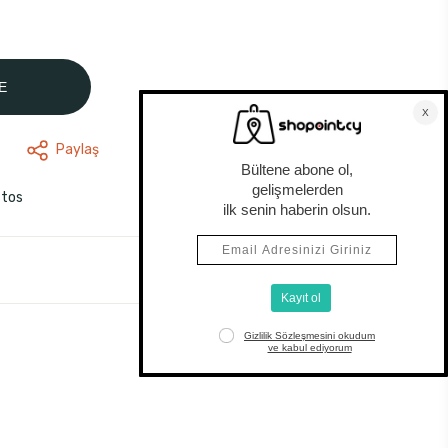
E
Paylaş
stos