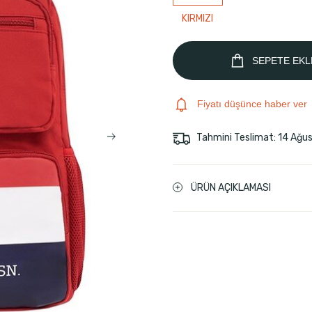
KIRMIZI
SEPETE EKL
Fiyatı düşünce haber ver
Tahmini Teslimat: 14 Ağu
ÜRÜN AÇIKLAMASI