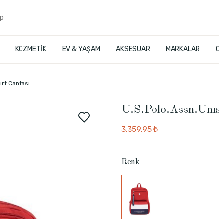
KOZMETİK
EV & YAŞAM
AKSESUAR
MARKALAR
ırt Cantası
U.S.Polo.Assn.Unıs
3.359,95 ₺
Renk