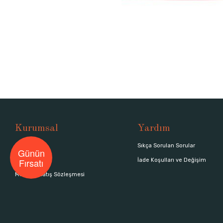
Kurumsal
Yardım
Hakkımızda
Sıkça Sorulan Sorular
Günün
Fırsatı
Mağazalar
İade Koşulları ve Değişim
Mesafeli Satış Sözleşmesi