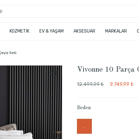
KOZMETİK
EV & YAŞAM
AKSESUAR
MARKALAR
Çeyiz Seti
Vivonne 10 Parça Ç
12.499,99 ₺
9.749,99 ₺
Beden
.