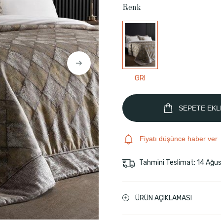
Renk
GRI
SEPETE EKL
Fiyatı düşünce haber ver
Tahmini Teslimat: 14 Ağu
ÜRÜN AÇIKLAMASI