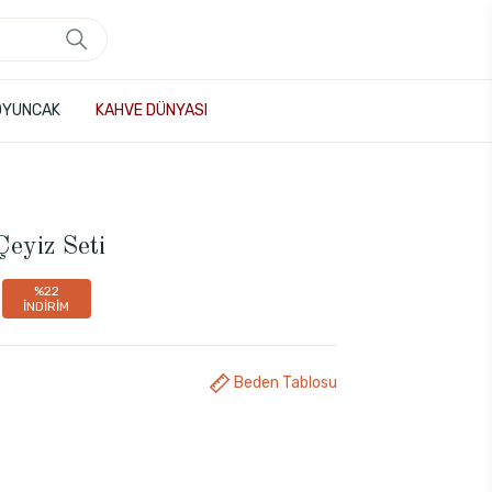
OYUNCAK
KAHVE DÜNYASI
eyiz Seti
%22
İNDİRİM
Beden Tablosu