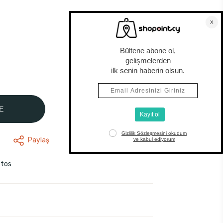
E
Paylaş
stos