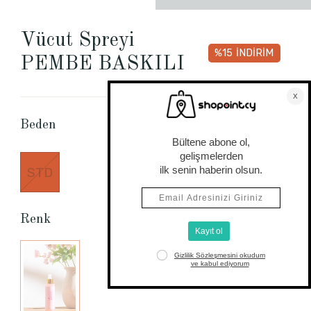
Vücut Spreyi
%15
İNDİRİM
PEMBE BASKILI
Beden Tablosu
Beden
STD
Renk