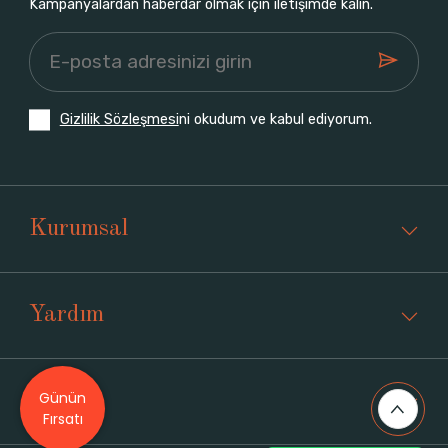
Kampanyalardan haberdar olmak için iletişimde kalın.
Gizlilik Sözleşmesi
ni okudum ve kabul ediyorum.
Kurumsal
Yardım
Günün
Üyelik
Fırsatı