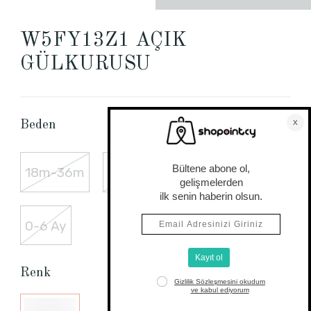
W5FY13Z1 AÇIK
GÜLKURUSU
Beden Tablosu
Beden
18m-36m
6m-18m
3- 6 Yaş
0-6 Ay
Renk