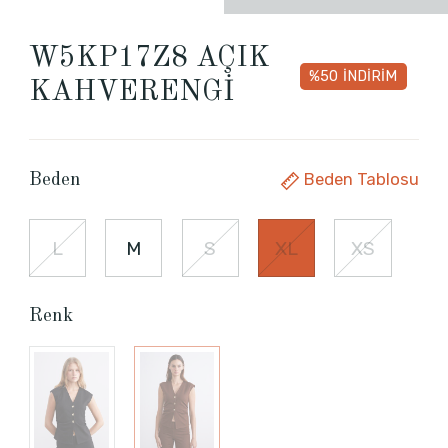
W5KP17Z8 AÇIK
%50
İNDİRİM
KAHVERENGİ
Beden Tablosu
Beden
L
M
S
XL
XS
Renk