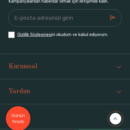
Kampanyalardan haberdar olmak için iletişimde kalın.
Gizlilik Sözleşmesi
ni okudum ve kabul ediyorum.
Kurumsal
Yardım
Günün
Üyelik
Fırsatı