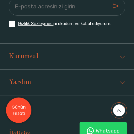
Gizlilik Sözleşmesi
ni okudum ve kabul ediyorum.
Kurumsal
Yardım
Günün
Üyelik
Fırsatı
Whatsapp