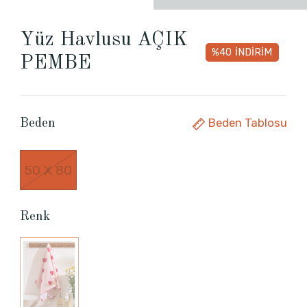
Yüz Havlusu AÇIK
%40
İNDİRİM
PEMBE
Beden Tablosu
Beden
50 X 80
Renk