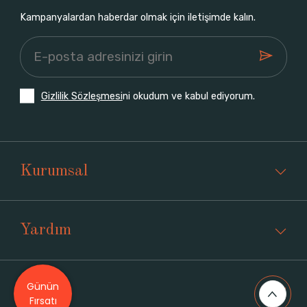
Kampanyalardan haberdar olmak için iletişimde kalın.
Gizlilik Sözleşmesi
ni okudum ve kabul ediyorum.
Kurumsal
Yardım
Günün
Üyelik
Fırsatı