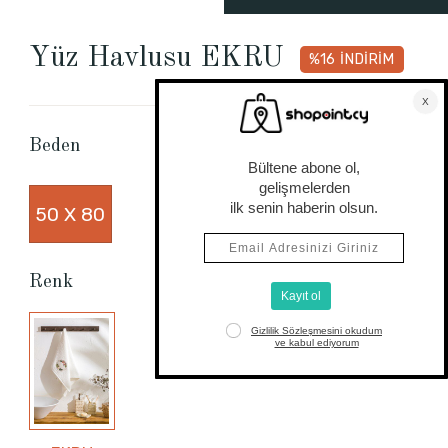
Yüz Havlusu EKRU
%16
İNDİRİM
Beden Tablosu
Beden
50 X 80
Renk