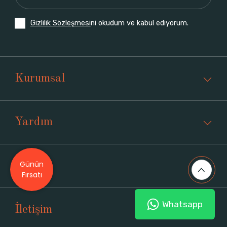
Gizlilik Sözleşmesi
ni okudum ve kabul ediyorum.
Kurumsal
Yardım
Günün
Üyelik
Fırsatı
Whatsapp
İletişim