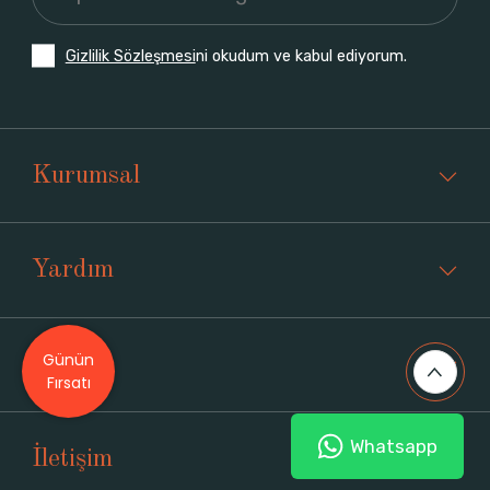
Gizlilik Sözleşmesi
ni okudum ve kabul ediyorum.
Kurumsal
Yardım
Günün
Üyelik
Fırsatı
Whatsapp
İletişim