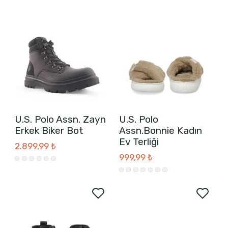
U.S. Polo Assn. Zayn
U.S. Polo
Erkek Biker Bot
Assn.Bonnie Kadın
Ev Terliği
2.899,99 ₺
999,99 ₺